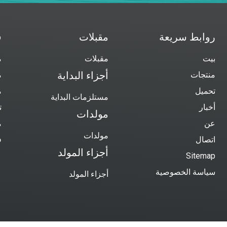
روابط سريعة
مقبلات
ق
بيت
مقبلات
م
منتجات
أجزاء البداية
م
تحميل
م
مستلزمات البداية
أخبار
ت
مولدات
عن
م
مولدات
اتصال
ف
أجزاء المولد
Sitemap
سياسة الخصوصية
أجزاء المولد