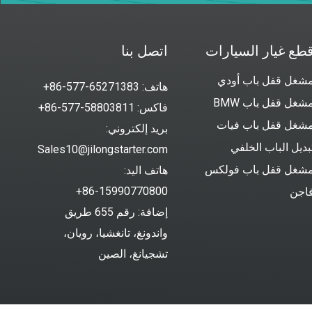
طع غيار السيارات
اتصل بنا
شغل قفل باب أودي
هاتف: 65271383-577-86+
شغل قفل باب BMW
فاكس: 58803811-577-86+
شغل قفل باب فيات
بريد إلكتروني:
بديل الباب الخلفي
Sales10@jilongstarter.com
شغل قفل باب فولكس
هاتف اليد:
86-15990770800+
اجن
إضافة: رقم 655 طريق
واندونغ، تانغشيا، رويان،
تشجيانغ، الصين